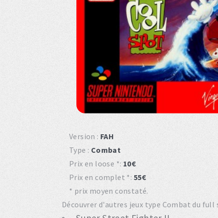
Version :
FAH
Type :
Combat
Prix en loose *:
10€
Prix en complet *:
55€
* prix moyen constaté.
Découvrer d'autres jeux type Combat du full 