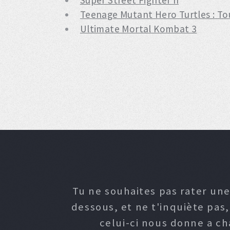
Super Street Fighter II
Teenage Mutant Hero Turtles : T
Ultimate Mortal Kombat 3
Tu ne souhaites pas rater une
dessous, et ne t'inquiète pas
celui-ci nous donne a c