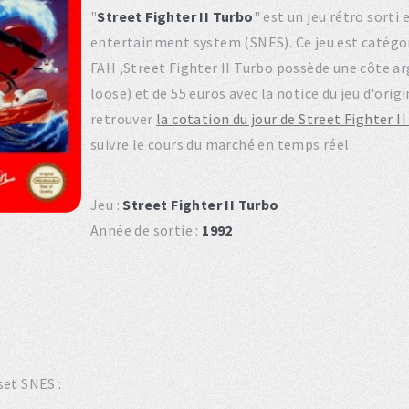
"
Street Fighter II Turbo
" est un jeu rétro sorti
entertainment system (SNES). Ce jeu est catég
FAH ,Street Fighter II Turbo possède une côte ar
loose) et de 55 euros avec la notice du jeu d'ori
retrouver
la cotation du jour de Street Fighter I
suivre le cours du marché en temps réel.
Jeu :
Street Fighter II Turbo
Année de sortie :
1992
set SNES :