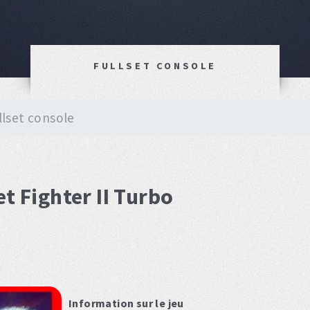
FULLSET CONSOLE
llset console
t Fighter II Turbo
Information sur le jeu