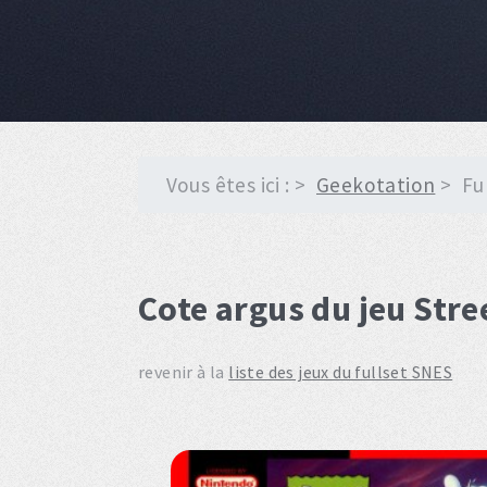
Vous êtes ici :
Geekotation
Fu
Cote argus du jeu Stree
revenir à la
liste des jeux du fullset SNES