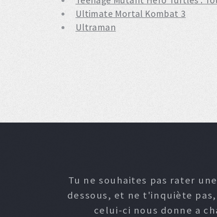
Teenage Mutant Hero Turtles : T
Ultimate Mortal Kombat 3
Ultraman
Tu ne souhaites pas rater une
dessous, et ne t'inquiète pas
celui-ci nous donne a c