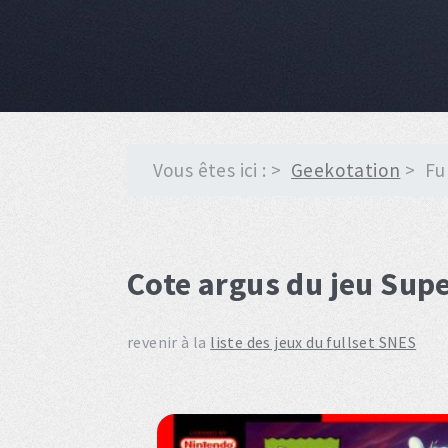
Vous êtes ici :
Geekotation
Fu
Cote argus du jeu Super
revenir à la
liste des jeux du fullset SNES