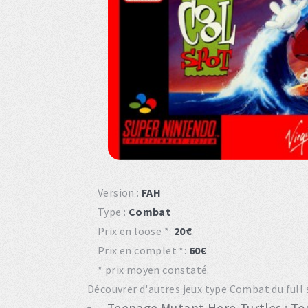
Version :
FAH
Type :
Combat
Prix en loose *:
20€
Prix en complet *:
60€
* prix moyen constaté.
Découvrer d'autres jeux type Combat du full 