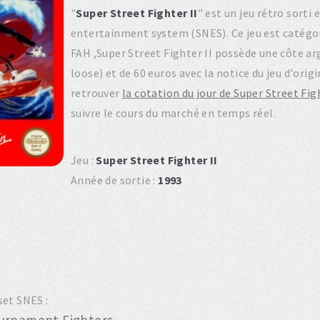
"
Super Street Fighter II
" est un jeu rétro sorti
entertainment system (SNES). Ce jeu est catég
FAH ,Super Street Fighter II possède une côte ar
loose) et de 60 euros avec la notice du jeu d'ori
retrouver
la cotation du jour de Super Street Figh
suivre le cours du marché en temps réel.
Jeu :
Super Street Fighter II
Année de sortie :
1993
set SNES :