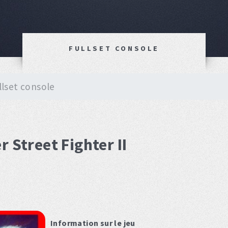
FULLSET CONSOLE
llset console
 Street Fighter II
Information sur le jeu