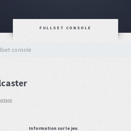
FULLSET CONSOLE
llset console
lcaster
system
Information sur le jeu