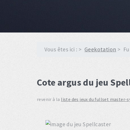
Vous êtes ici :
Geekotation
Fu
Cote argus du jeu Spel
revenir à la
liste des jeux du fullset master-