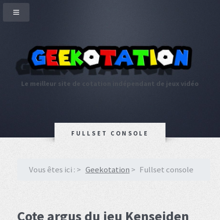
Le meilleur site de cotation indépendant de jeux vidéo
FULLSET CONSOLE
Vous êtes ici :
Geekotation
Fullset console
Cote argus du jeu Kenseiden