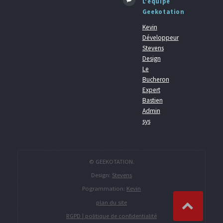
L'équipe
Geekotation
Kevin
Développeur
Stevens
Design
Le
Bucheron
Expert
Bastien
Admin
sys
© GEEKOTATION.
Design:
Stevens
Pogrammation:
Kevin
plan du site
RGPD | politique de confidentialité