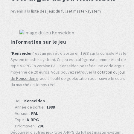
revenir à la
liste des jeux du fullset master-system
Information sur le jeu
"
Kenseiden
" est un jeu rétro sortie en 1988 sur la console Master
System (master-system). Ce jeu est catégorisé comme étant de
type A-RPG En version PAL ,Kenseiden possède une code argus
moyenne de 20 euros. Vous pouvez retrouver
la cotation du jour
de Kenseiden
grace à l'outil de geekotation pour suivre le cours
du marché en temps réel.
Jeu :
Kenseiden
Année de sortie :
1988
Version :
PAL
Type :
A-RPG
Prix moyen :
20€
Découvrer d'autres jeux type A-RPG du full set master-system :