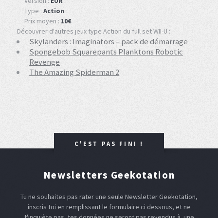
Version :
EUR
Type :
Action
Prix moyen :
10€
Découvrer d'autres jeux type Action du full set WII-U :
Skylanders : Imaginators – pack de démarrage
Spongebob Squarepants Planktons Robotic
Revenge
The Amazing Spiderman 2
C'EST PAS FINI !
Newsletters Geekotation
Tu ne souhaites pas rater une seule Newsletter Geekotation,
inscris toi en remplissant le formulaire ci dessous, et ne
t'inquiète pas, tes données ne seront pas revendus à une