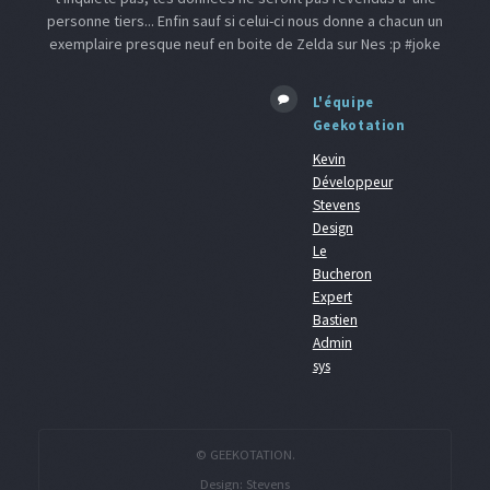
personne tiers... Enfin sauf si celui-ci nous donne a chacun un
exemplaire presque neuf en boite de Zelda sur Nes :p #joke
L'équipe
Geekotation
Kevin
Développeur
Stevens
Design
Le
Bucheron
Expert
Bastien
Admin
sys
© GEEKOTATION.
Design:
Stevens