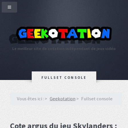
Le meilleur site de cotation indépendant de jeux vidéo
FULLSET CONSOLE
Vous êtes ici :
Geekotation
Fullset console
Cote argus du jeu Skylanders :