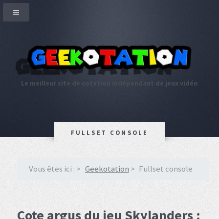
Le meilleur site de cotation indépendant de jeux vidéo
FULLSET CONSOLE
Vous êtes ici :
Geekotation
Fullset console
Cote argus du jeu Skylanders :