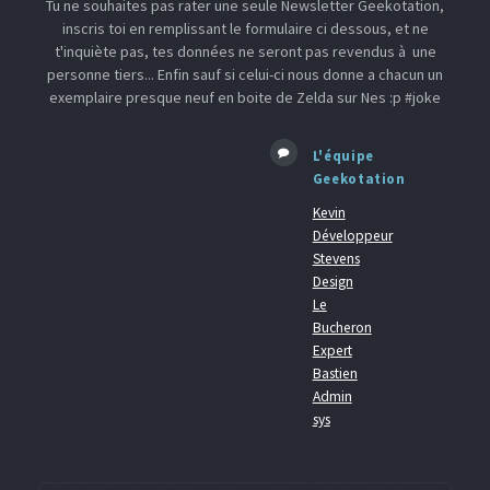
Tu ne souhaites pas rater une seule Newsletter Geekotation,
inscris toi en remplissant le formulaire ci dessous, et ne
t'inquiète pas, tes données ne seront pas revendus à une
personne tiers... Enfin sauf si celui-ci nous donne a chacun un
exemplaire presque neuf en boite de Zelda sur Nes :p #joke
L'équipe
Geekotation
Kevin
Développeur
Stevens
Design
Le
Bucheron
Expert
Bastien
Admin
sys