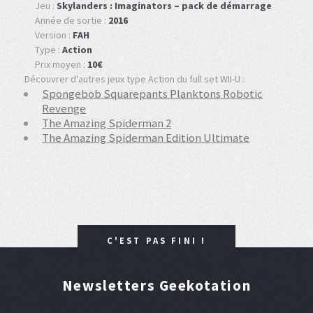
Jeu :
Skylanders : Imaginators – pack de démarrage
Année de sortie :
2016
Version :
FAH
Type :
Action
Prix moyen :
10€
Découvrer d'autres jeux type Action du full set WII-U :
Spongebob Squarepants Planktons Robotic
Revenge
The Amazing Spiderman 2
The Amazing Spiderman Edition Ultimate
C'EST PAS FINI !
Newsletters Geekotation