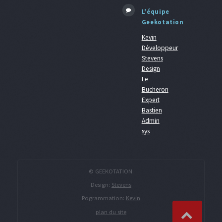
L'équipe
Geekotation
Kevin
Développeur
Stevens
Design
Le
Bucheron
Expert
Bastien
Admin
sys
© GEEKOTATION.
Design:
Stevens
Pogrammation:
Kevin
plan du site