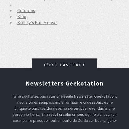
:
Columns
Klax
Krusty’s Fun House
C'EST PAS FINI !
Newsletters Geekotation
Tu ne souhaites pas rater une seule Newsletter Geekotation,
inscris toi en remplissant le formulaire ci dessous, et ne
t'inquiète pas, tes données ne seront pas revendus à une
personne tiers... Enfin sauf si celui-ci nous donne a chacun un
exemplaire presque neuf en boite de Zelda sur Nes :p #joke