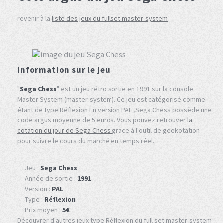
revenir à la
liste des jeux du fullset master-system
Information sur le jeu
"
Sega Chess
" est un jeu rétro sortie en 1991 sur la console
Master System (master-system). Ce jeu est catégorisé comme
étant de type Réflexion En version PAL ,Sega Chess possède une
code argus moyenne de 5 euros. Vous pouvez retrouver
la
cotation du jour de Sega Chess
grace à l'outil de geekotation
pour suivre le cours du marché en temps réel.
Jeu :
Sega Chess
Année de sortie :
1991
Version :
PAL
Type :
Réflexion
Prix moyen :
5€
Découvrer d'autres jeux type Réflexion du full set master-system