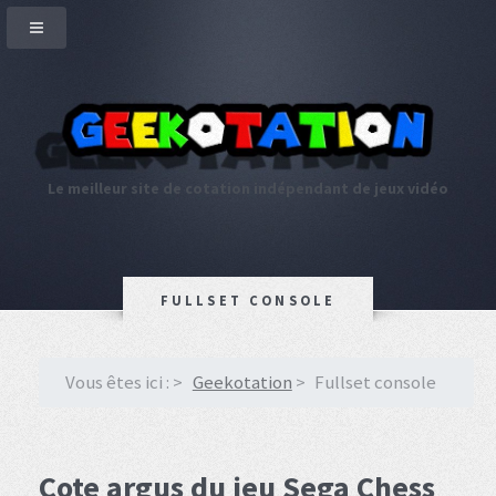
Le meilleur site de cotation indépendant de jeux vidéo
FULLSET CONSOLE
Vous êtes ici :
Geekotation
Fullset console
Cote argus du jeu Sega Chess