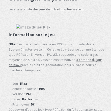
revenir à la
liste des jeux du fullset master-system
Information sur le jeu
"
Klax
" est un jeu rétro sortie en 1990 sur la console Master
System (master-system). Ce jeu est catégorisé comme étant de
type Réflexion En version PAL ,Klax possède une code argus
moyenne de 5 euros. Vous pouvez retrouver
la cotation du jour
de Klax
grace à l'outil de geekotation pour suivre le cours du
marché en temps réel.
Jeu :
Klax
Année de sortie :
1990
Version :
PAL
Type :
Réflexion
Prix moyen :
5€
Découvrer d'autres jeux type Réflexion du full set master-system