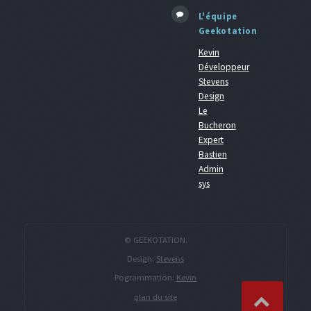
L'équipe
Geekotation
Kevin
Développeur
Stevens
Design
Le
Bucheron
Expert
Bastien
Admin
sys
© GEEKOTATION.
Design:
Stevens
Pogrammation:
Kevin
plan du site