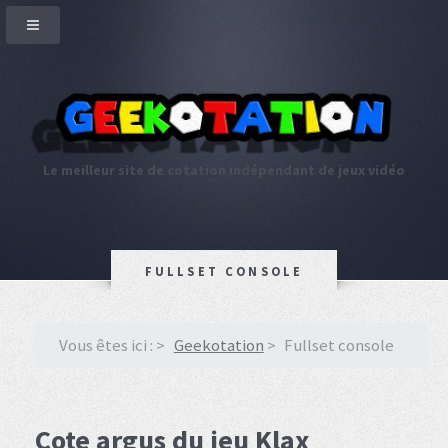
Le meilleur site de cotation indépendant de jeux vidéo
FULLSET CONSOLE
Vous êtes ici :
Geekotation
Fullset console
Cote argus du jeu Klax