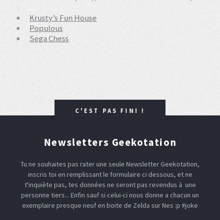
:
Krusty’s Fun House
Populous
Sega Chess
C'EST PAS FINI !
Newsletters Geekotation
Tu ne souhaites pas rater une seule Newsletter Geekotation,
inscris toi en remplissant le formulaire ci dessous, et ne
t'inquiète pas, tes données ne seront pas revendus à une
personne tiers... Enfin sauf si celui-ci nous donne a chacun un
exemplaire presque neuf en boite de Zelda sur Nes :p #joke