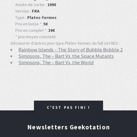
Année de sortie :
1990
Version :
FRA
Type :
Plates-formes
Prix en loose *:
5€
Prix en complet *:
30€
* prix moyen constaté.
Découvrer d'autres jeux type Plates-formes du full set NES :
Rainbow Islands – The Story of Bubble Bobble 2
Simpsons, The – Bart Vs. the Space Mutants
Simpsons, The – Bart Vs. the World
C'EST PAS FINI !
Newsletters Geekotation