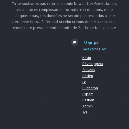
Tu ne souhaites pas rater une seule Newsletter Geekotation,
inscris toi en remplissant le formulaire ci dessous, et ne
t'inquiète pas, tes données ne seront pas revendus à une
personne tiers... Enfin sauf si celui-ci nous donne a chacun un
exemplaire presque neuf en boite de Zelda sur Nes :p #joke
L'équipe
Geekotation
Kevin
Développeur
Stevens
Design
Le
Bucheron
Expert
Bastien
Admin
sys