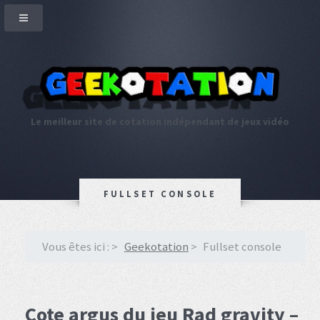
Le meilleur site de cotation indépendant de jeux vidéo
FULLSET CONSOLE
Vous êtes ici :
Geekotation
Fullset console
Cote argus du jeu Rad gravity –