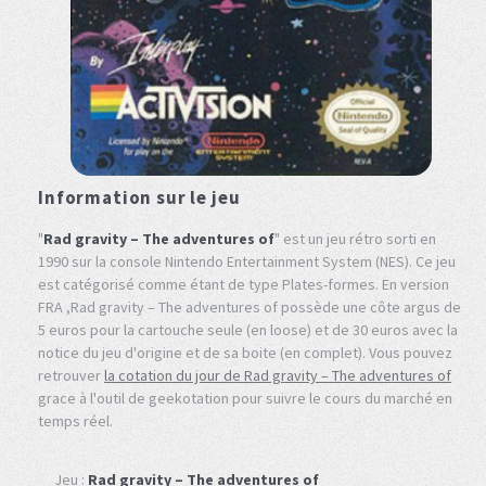
Information sur le jeu
"
Rad gravity – The adventures of
" est un jeu rétro sorti en
1990 sur la console Nintendo Entertainment System (NES). Ce jeu
est catégorisé comme étant de type Plates-formes. En version
FRA ,Rad gravity – The adventures of possède une côte argus de
5 euros pour la cartouche seule (en loose) et de 30 euros avec la
notice du jeu d'origine et de sa boite (en complet). Vous pouvez
retrouver
la cotation du jour de Rad gravity – The adventures of
grace à l'outil de geekotation pour suivre le cours du marché en
temps réel.
Jeu :
Rad gravity – The adventures of