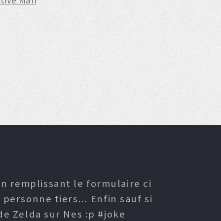
tive Man
n remplissant le formulaire ci
ersonne tiers... Enfin sauf si
e Zelda sur Nes :p #joke