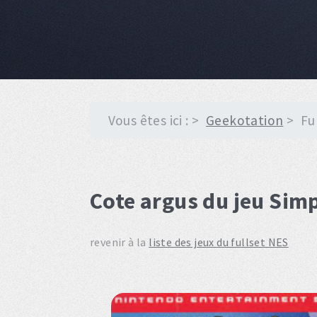
Vous êtes ici :
Geekotation
Fu
Cote argus du jeu Simp
revenir à la
liste des jeux du fullset NES