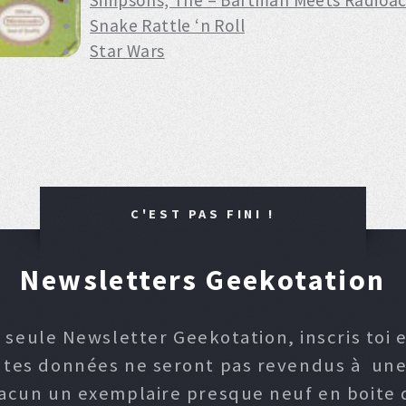
Simpsons, The – Bartman Meets Radioac
Snake Rattle ‘n Roll
Star Wars
C'EST PAS FINI !
Newsletters Geekotation
 seule Newsletter Geekotation, inscris toi e
, tes données ne seront pas revendus à une p
hacun un exemplaire presque neuf en boite d