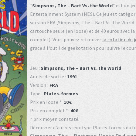
"
Simpsons, The – Bart Vs. the World
" est un j
Entertainment System (NES). Ce jeu est catégo
version FRA ,Simpsons, The – Bart Vs. the World 
cartouche seule (en loose) et de 40 euros avec la 
complet). Vous pouvez retrouver
la cotation du 
grace à l'outil de geekotation pour suivre le co
Jeu :
Simpsons, The – Bart Vs. the World
Année de sortie :
1991
Version :
FRA
Type :
Plates-formes
Prix en loose *:
10€
Prix en complet *:
40€
* prix moyen constaté.
Découvrer d'autres jeux type Plates-formes du fu