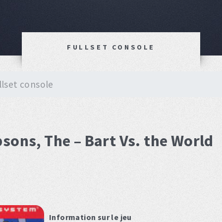
FULLSET CONSOLE
llset console
sons, The – Bart Vs. the World
Information sur le jeu