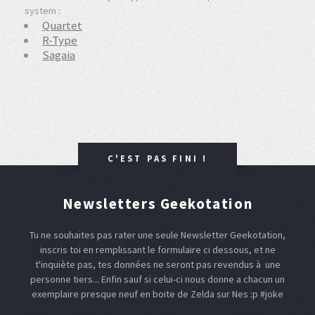
system :
Quartet
R-Type
Sagaia
C'EST PAS FINI !
Newsletters Geekotation
Tu ne souhaites pas rater une seule Newsletter Geekotation,
inscris toi en remplissant le formulaire ci dessous, et ne
t'inquiète pas, tes données ne seront pas revendus à une
personne tiers... Enfin sauf si celui-ci nous donne a chacun un
exemplaire presque neuf en boite de Zelda sur Nes :p #joke