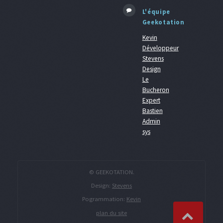
L'équipe
Geekotation
Kevin
Développeur
Stevens
Design
Le
Bucheron
Expert
Bastien
Admin
sys
© GEEKOTATION.
Design:
Stevens
Pogrammation:
Kevin
plan du site