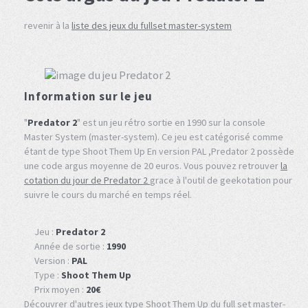
revenir à la
liste des jeux du fullset master-system
Information sur le jeu
"
Predator 2
" est un jeu rétro sortie en 1990 sur la console
Master System (master-system). Ce jeu est catégorisé comme
étant de type Shoot Them Up En version PAL ,Predator 2 possède
une code argus moyenne de 20 euros. Vous pouvez retrouver
la
cotation du jour de Predator 2
grace à l'outil de geekotation pour
suivre le cours du marché en temps réel.
Jeu :
Predator 2
Année de sortie :
1990
Version :
PAL
Type :
Shoot Them Up
Prix moyen :
20€
Découvrer d'autres jeux type Shoot Them Up du full set master-