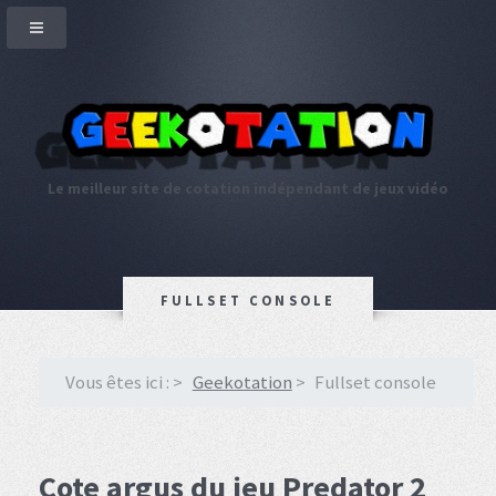
Le meilleur site de cotation indépendant de jeux vidéo
FULLSET CONSOLE
Vous êtes ici :
Geekotation
Fullset console
Cote argus du jeu Predator 2