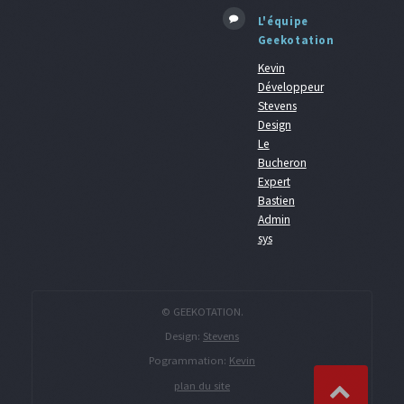
L'équipe
Geekotation
Kevin
Développeur
Stevens
Design
Le
Bucheron
Expert
Bastien
Admin
sys
© GEEKOTATION.
Design:
Stevens
Pogrammation:
Kevin
plan du site