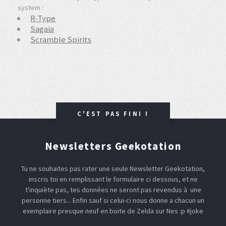
system :
R-Type
Sagaia
Scramble Spirits
C'EST PAS FINI !
Newsletters Geekotation
Tu ne souhaites pas rater une seule Newsletter Geekotation,
inscris toi en remplissant le formulaire ci dessous, et ne
t'inquiète pas, tes données ne seront pas revendus à une
personne tiers... Enfin sauf si celui-ci nous donne a chacun un
exemplaire presque neuf en boite de Zelda sur Nes :p #joke