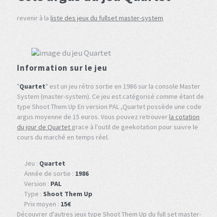
revenir à la
liste des jeux du fullset master-system
Information sur le jeu
"
Quartet
" est un jeu rétro sortie en 1986 sur la console Master
System (master-system). Ce jeu est catégorisé comme étant de
type Shoot Them Up En version PAL ,Quartet possède une code
argus moyenne de 15 euros. Vous pouvez retrouver
la cotation
du jour de Quartet
grace à l'outil de geekotation pour suivre le
cours du marché en temps réel.
Jeu :
Quartet
Année de sortie :
1986
Version :
PAL
Type :
Shoot Them Up
Prix moyen :
15€
Découvrer d'autres jeux type Shoot Them Up du full set master-