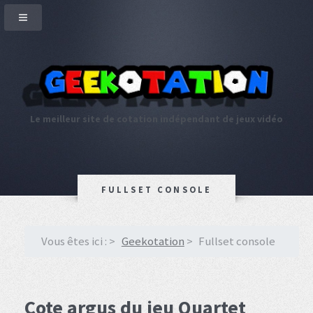
Le meilleur site de cotation indépendant de jeux vidéo
FULLSET CONSOLE
Vous êtes ici :
Geekotation
Fullset console
Cote argus du jeu Quartet