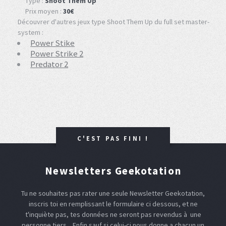
Type :
Shoot Them Up
Prix moyen :
30€
Découvrer d'autres jeux type Shoot Them Up du full set master-
system :
Power Stike
Power Strike 2
Predator 2
C'EST PAS FINI !
Newsletters Geekotation
Tu ne souhaites pas rater une seule Newsletter Geekotation,
inscris toi en remplissant le formulaire ci dessous, et ne
t'inquiète pas, tes données ne seront pas revendus à une
personne tiers... Enfin sauf si celui-ci nous donne a chacun un