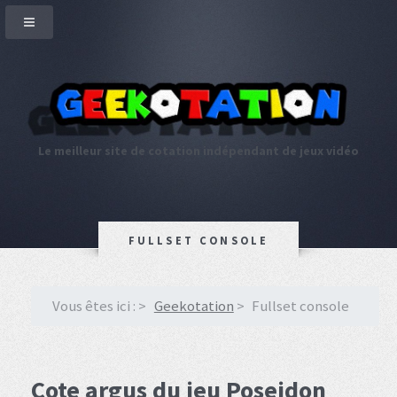
Le meilleur site de cotation indépendant de jeux vidéo
FULLSET CONSOLE
Vous êtes ici :
Geekotation
Fullset console
Cote argus du jeu Poseidon