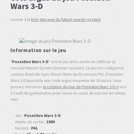
Wars 3-D
revenir à la
liste des jeux du fullset master-system
Information sur le jeu
"
Poseidon Wars 3-D
" est un jeu rétro sortie en 1989 sur la
console Master System (master-system). Ce jeu est catégorisé
comme étant de type Shoot Them Up En version PAL ,Poseidon
Wars 3-D possède une code argus moyenne de 30 euros. Vous
pouvez retrouver
la cotation du jour de Poseidon Wars 3-D
grace
à l'outil de geekotation pour suivre le cours du marché en temps
réel.
Jeu :
Poseidon Wars 3-D
Année de sortie :
1989
Version :
PAL