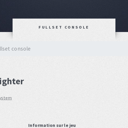
FULLSET CONSOLE
llset console
Fighter
system
Information sur le jeu