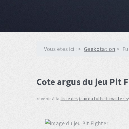
Vous êtes ici :
Geekotation
Fu
Cote argus du jeu Pit 
revenir à la
liste des jeux du fullset master-