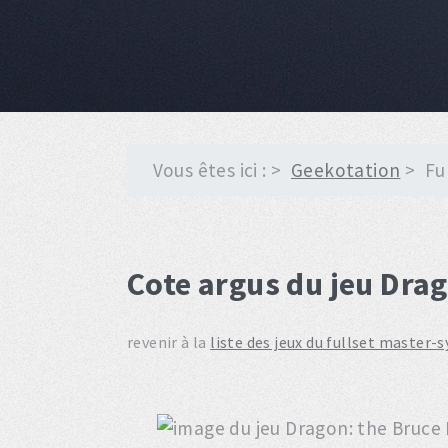
Vous êtes ici :
Geekotation
Fu
Cote argus du jeu Drag
revenir à la
liste des jeux du fullset master-