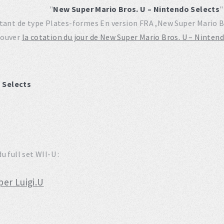
"
New Super Mario Bros. U – Nintendo Selects
"
étant de type Plates-formes En version FRA ,New Super Mario B
rouver
la cotation du jour de New Super Mario Bros. U – Ninten
 Selects
 full set WII-U :
er Luigi.U