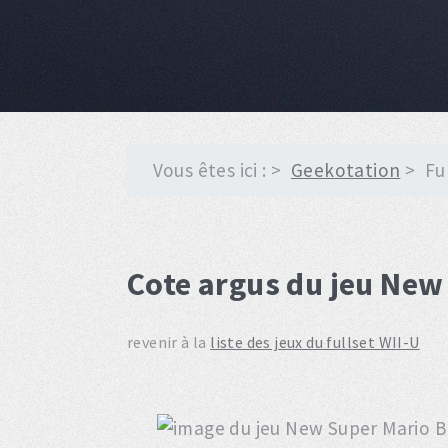
Vous êtes ici :
Geekotation
Fu
Cote argus du jeu New
revenir à la
liste des jeux du fullset WII-U