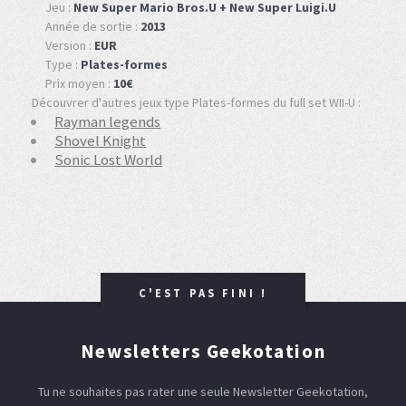
Jeu :
New Super Mario Bros.U + New Super Luigi.U
Année de sortie :
2013
Version :
EUR
Type :
Plates-formes
Prix moyen :
10€
Découvrer d'autres jeux type Plates-formes du full set WII-U :
Rayman legends
Shovel Knight
Sonic Lost World
C'EST PAS FINI !
Newsletters Geekotation
Tu ne souhaites pas rater une seule Newsletter Geekotation,