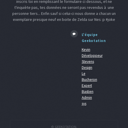
inscris toi en remplissant le formulaire ci dessous, et ne
t'inquiète pas, tes données ne seront pas revendus à une
personne tiers... Enfin sauf si celui-ci nous donne a chacun un
exemplaire presque neuf en boite de Zelda sur Nes :p #joke
L'équipe
Geekotation
Kevin
Développeur
Stevens
Design
Le
Bucheron
Expert
Bastien
Admin
sys
© GEEKOTATION.