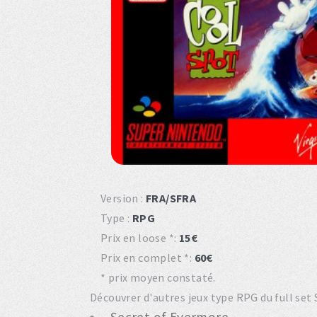
Version :
FRA/SFRA
Type :
RPG
Prix en loose *:
15€
Prix en complet *:
60€
* prix moyen constaté.
Découvrer d'autres jeux type RPG du full set 