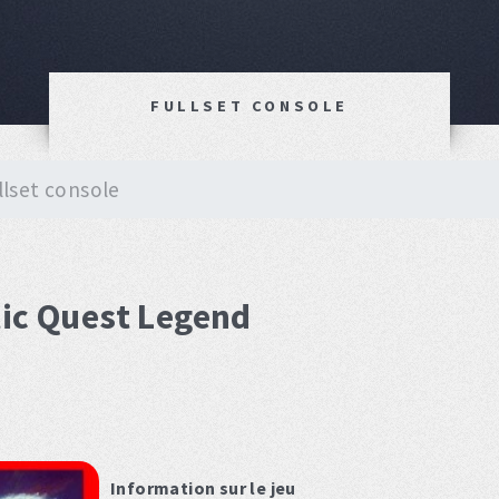
FULLSET CONSOLE
llset console
tic Quest Legend
Information sur le jeu