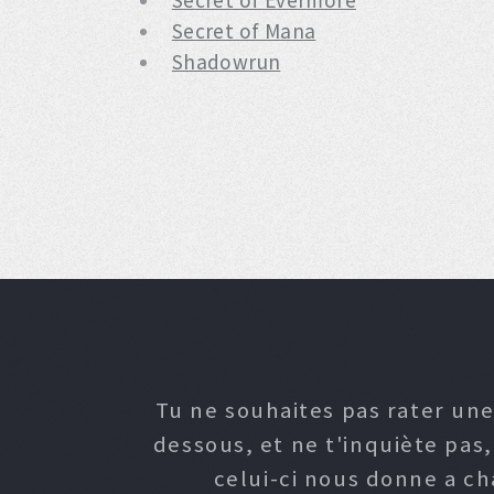
Secret of Evermore
Secret of Mana
Shadowrun
Tu ne souhaites pas rater une
dessous, et ne t'inquiète pas
celui-ci nous donne a c