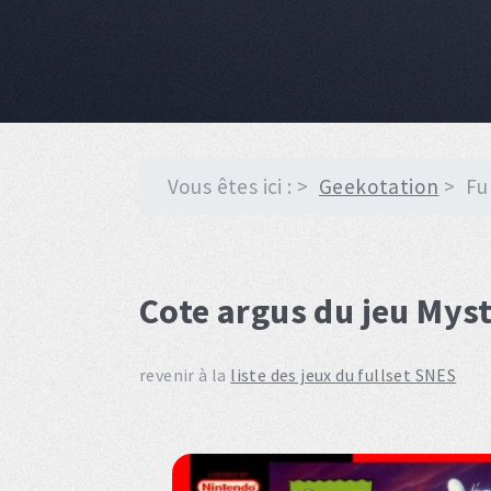
Vous êtes ici :
Geekotation
Fu
Cote argus du jeu Mys
revenir à la
liste des jeux du fullset SNES