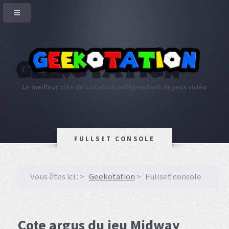
Le meilleur site de cotation indépendant de jeux vidéo
FULLSET CONSOLE
Vous êtes ici :
Geekotation
Fullset console
Cote argus du jeu Midway