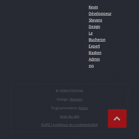
Kevin
Développeur
Stevens
Design
Le
Bucheron
Expert
Bastien
Admin
sys
© GEEKOTATION.
Design:
Stevens
Pogrammation:
Kevin
plan du site
RGPD | politique de confidentialité