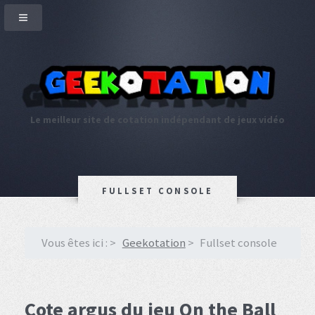
Le meilleur site de cotation indépendant de jeux vidéo
FULLSET CONSOLE
Vous êtes ici :
Geekotation
Fullset console
Cote argus du jeu On the Ball