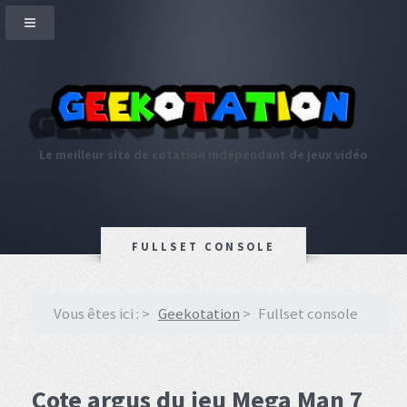
Le meilleur site de cotation indépendant de jeux vidéo
FULLSET CONSOLE
Vous êtes ici :
Geekotation
Fullset console
Cote argus du jeu Mega Man 7