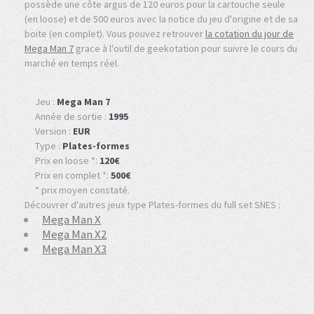
possède une côte argus de 120 euros pour la cartouche seule
(en loose) et de 500 euros avec la notice du jeu d'origine et de sa
boite (en complet). Vous pouvez retrouver
la cotation du jour de
Mega Man 7
grace à l'outil de geekotation pour suivre le cours du
marché en temps réel.
Jeu :
Mega Man 7
Année de sortie :
1995
Version :
EUR
Type :
Plates-formes
Prix en loose *:
120€
Prix en complet *:
500€
* prix moyen constaté.
Découvrer d'autres jeux type Plates-formes du full set SNES :
Mega Man X
Mega Man X2
Mega Man X3