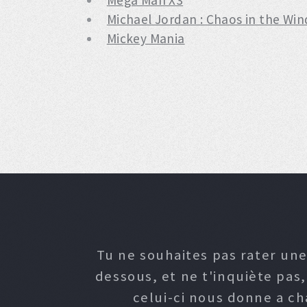
Mega Man X3
Michael Jordan : Chaos in the Win
Mickey Mania
Tu ne souhaites pas rater une
dessous, et ne t'inquiète pas
celui-ci nous donne a c