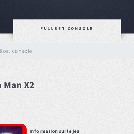
FULLSET CONSOLE
llset console
a Man X2
Information sur le jeu