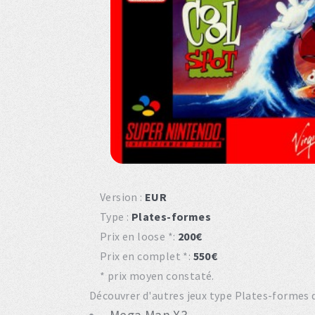
Version :
EUR
Type :
Plates-formes
Prix en loose *:
200€
Prix en complet *:
550€
* prix moyen constaté.
Découvrer d'autres jeux type Plates-formes d