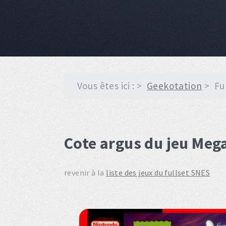
Vous êtes ici :
Geekotation
Fu
Cote argus du jeu Meg
revenir à la
liste des jeux du fullset SNES