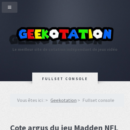
Le meilleur site de cotation indépendant de jeux vidéo
FULLSET CONSOLE
Vous êtes ici :
Geekotation
Fullset console
Cote argus du jeu Madden NFL