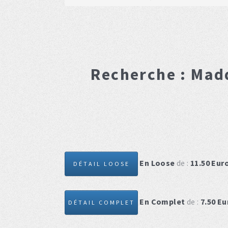
Recherche :
Mad
En Loose
de :
11.50
Eur
DÉTAIL LOOSE
En Complet
de :
7.50
Eu
DÉTAIL COMPLET