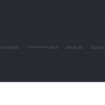
ign:
Stevens
Pogrammation:
Kevin
plan du site
RGPD | po