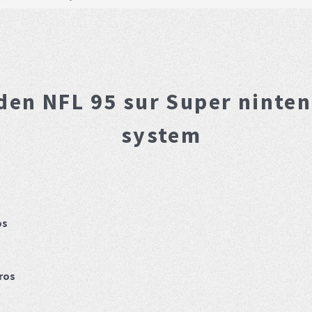
den NFL 95
sur Super ninte
system
os
ros