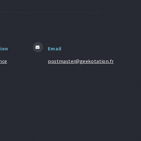
tion
Email
nce
postmaster@geekotation.fr