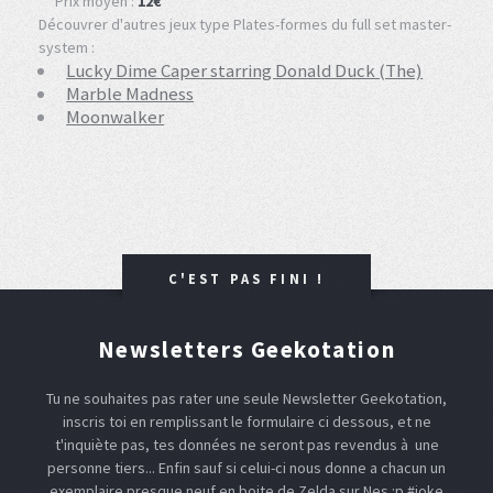
Prix moyen :
12€
Découvrer d'autres jeux type Plates-formes du full set master-
system :
Lucky Dime Caper starring Donald Duck (The)
Marble Madness
Moonwalker
C'EST PAS FINI !
Newsletters Geekotation
Tu ne souhaites pas rater une seule Newsletter Geekotation,
inscris toi en remplissant le formulaire ci dessous, et ne
t'inquiète pas, tes données ne seront pas revendus à une
personne tiers... Enfin sauf si celui-ci nous donne a chacun un
exemplaire presque neuf en boite de Zelda sur Nes :p #joke