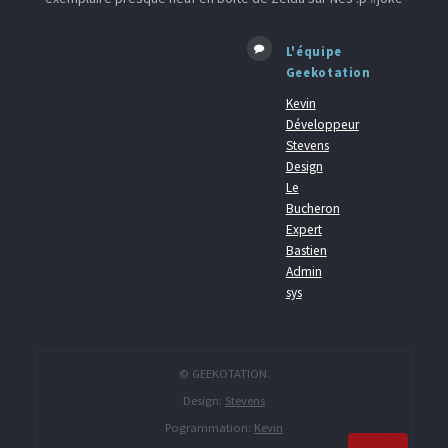
L'équipe
Geekotation
Kevin
Développeur
Stevens
Design
Le
Bucheron
Expert
Bastien
Admin
sys
© GEEKOTATION.
Design:
Stevens
Pogrammation:
Kevin