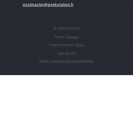
postmaster@geekotation.fr
© GEEKOTATION.
Design:
Stevens
Pogrammation:
Kevin
plan du site
RGPD | politique de confidentialité