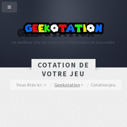
Le meilleur site de cotation indépendant de jeux vidéo
COTATION DE
VOTRE JEU
Vous êtes ici :
Geekotation
Cotation jeu