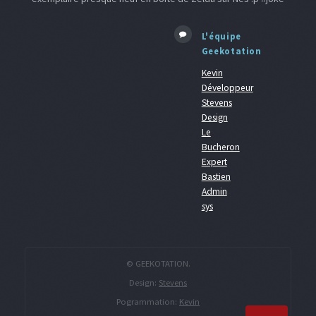
L'équipe
Geekotation
Kevin
Développeur
Stevens
Design
Le
Bucheron
Expert
Bastien
Admin
sys
© GEEKOTATION.
Design:
Stevens
Pogrammation:
Kevin