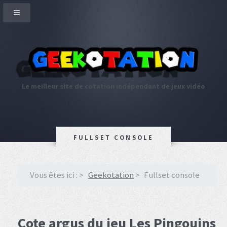
Le meilleur site de cotation indépendant de jeux vidéo
FULLSET CONSOLE
Vous êtes ici :
Geekotation
Fullset console
Cote argus du jeu Les Pingouins