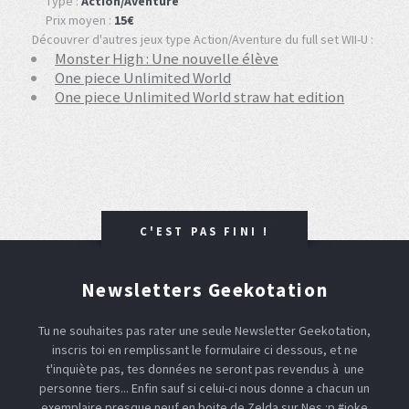
Type :
Action/Aventure
Prix moyen :
15€
Découvrer d'autres jeux type Action/Aventure du full set WII-U :
Monster High : Une nouvelle élève
One piece Unlimited World
One piece Unlimited World straw hat edition
C'EST PAS FINI !
Newsletters Geekotation
Tu ne souhaites pas rater une seule Newsletter Geekotation,
inscris toi en remplissant le formulaire ci dessous, et ne
t'inquiète pas, tes données ne seront pas revendus à une
personne tiers... Enfin sauf si celui-ci nous donne a chacun un
exemplaire presque neuf en boite de Zelda sur Nes :p #joke