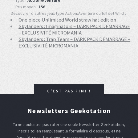
Type :
Action/Aventure
Prix moyen :
15€
Découvrer d'autres jeux type Action/Aventure du full set WII-U :
One piece Unlimited World straw hat edition
Skylanders : Imaginators – DARK PACK DÉMARRAGE
– EXCLUSIVITÉ MICROMANIA
Skylanders : Trap Team – DARK PACK DÉMARRAGE –
EXCLUSIVITÉ MICROMANIA
C'EST PAS FINI !
Newsletters Geekotation
Tu ne souhaites pas rater une seule Newsletter Geekotation,
inscris toi en remplissant le formulaire ci dessous, et ne
t'inquiète pas, tes données ne seront pas revendus à une