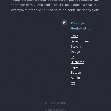
personne tiers... Enfin sauf si celui-ci nous donne a chacun un
exemplaire presque neuf en boite de Zelda sur Nes :p #joke
L'équipe
Geekotation
Kevin
Développeur
Stevens
Design
Le
Bucheron
Expert
Bastien
Admin
sys
© GEEKOTATION.
Design:
Stevens