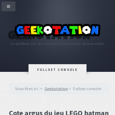
Le meilleur site de cotation indépendant de jeux vidéo
FULLSET CONSOLE
Vous êtes ici :
Geekotation
Fullset console
Cote argus du jeu LEGO batman