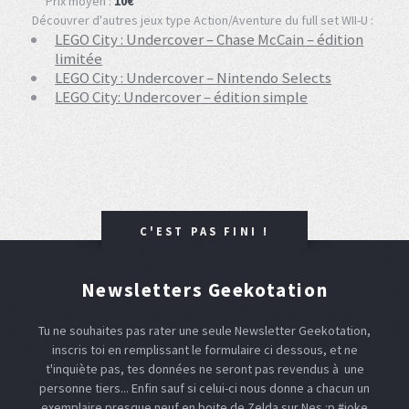
Prix moyen :
10€
Découvrer d'autres jeux type Action/Aventure du full set WII-U :
LEGO City : Undercover – Chase McCain – édition
limitée
LEGO City : Undercover – Nintendo Selects
LEGO City: Undercover – édition simple
C'EST PAS FINI !
Newsletters Geekotation
Tu ne souhaites pas rater une seule Newsletter Geekotation,
inscris toi en remplissant le formulaire ci dessous, et ne
t'inquiète pas, tes données ne seront pas revendus à une
personne tiers... Enfin sauf si celui-ci nous donne a chacun un
exemplaire presque neuf en boite de Zelda sur Nes :p #joke