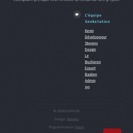
L'équipe
Geekotation
Kevin
Développeur
Stevens
Design
Le
Bucheron
Expert
Bastien
Admin
sys
© GEEKOTATION.
Design:
Stevens
Pogrammation:
Kevin