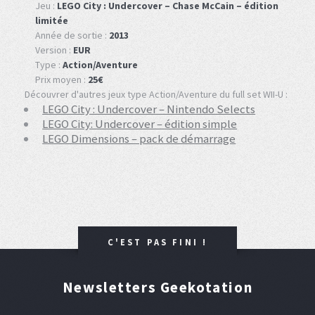
Jeu :
LEGO City : Undercover – Chase McCain – édition
limitée
Année de sortie :
2013
Version :
EUR
Type :
Action/Aventure
Prix moyen :
25€
Découvrer d'autres jeux type Action/Aventure du full set WII-U :
LEGO City : Undercover – Nintendo Selects
LEGO City: Undercover – édition simple
LEGO Dimensions – pack de démarrage
C'EST PAS FINI !
Newsletters Geekotation