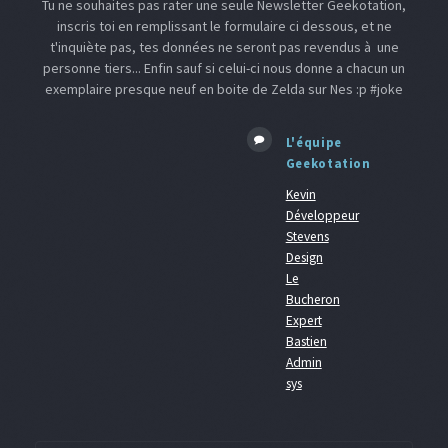
Tu ne souhaites pas rater une seule Newsletter Geekotation,
inscris toi en remplissant le formulaire ci dessous, et ne
t'inquiète pas, tes données ne seront pas revendus à une
personne tiers... Enfin sauf si celui-ci nous donne a chacun un
exemplaire presque neuf en boite de Zelda sur Nes :p #joke
L'équipe
Geekotation
Kevin
Développeur
Stevens
Design
Le
Bucheron
Expert
Bastien
Admin
sys