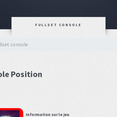
FULLSET CONSOLE
llset console
ole Position
Information sur le jeu