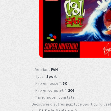
Version :
FAH
Type :
Sport
Prix en loose *:
5€
Prix en complet *:
20€
* prix moyen constaté.
Découvrer d'autres jeux type Sport du full se