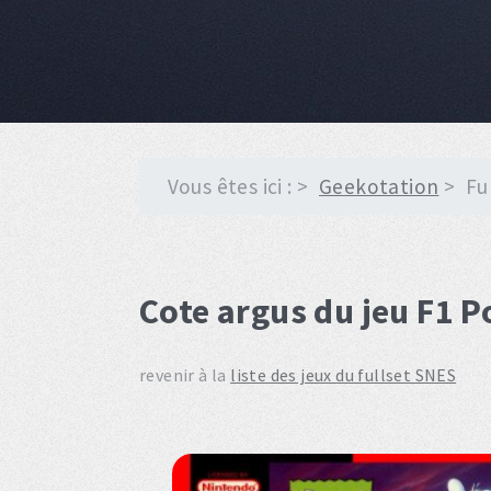
Vous êtes ici :
Geekotation
Fu
Cote argus du jeu F1 P
revenir à la
liste des jeux du fullset SNES