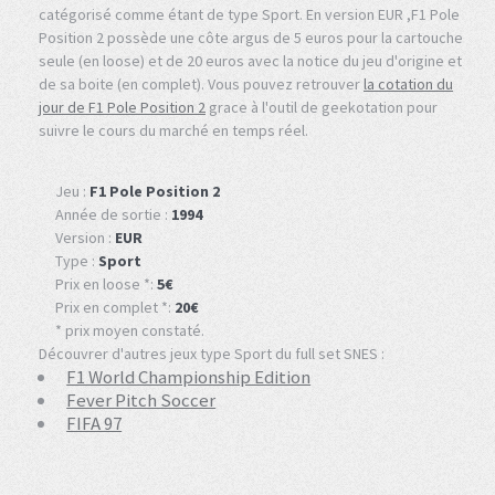
catégorisé comme étant de type Sport. En version EUR ,F1 Pole
Position 2 possède une côte argus de 5 euros pour la cartouche
seule (en loose) et de 20 euros avec la notice du jeu d'origine et
de sa boite (en complet). Vous pouvez retrouver
la cotation du
jour de F1 Pole Position 2
grace à l'outil de geekotation pour
suivre le cours du marché en temps réel.
Jeu :
F1 Pole Position 2
Année de sortie :
1994
Version :
EUR
Type :
Sport
Prix en loose *:
5€
Prix en complet *:
20€
* prix moyen constaté.
Découvrer d'autres jeux type Sport du full set SNES :
F1 World Championship Edition
Fever Pitch Soccer
FIFA 97