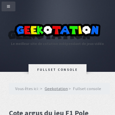
Le meilleur site de cotation indépendant de jeux vidéo
FULLSET CONSOLE
Vous êtes ici :
Geekotation
Fullset console
Cote argus du jeu F1 Pole