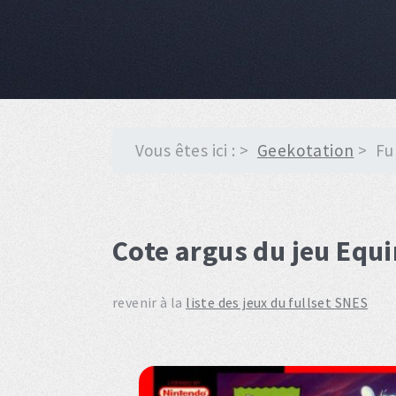
Vous êtes ici :
Geekotation
Fu
Cote argus du jeu Equ
revenir à la
liste des jeux du fullset SNES