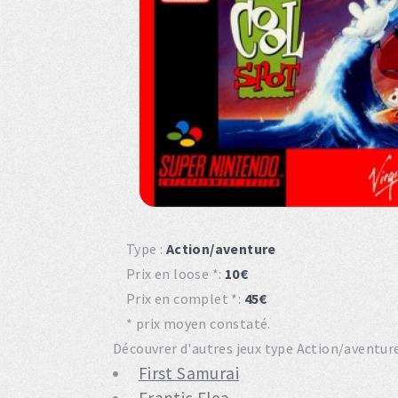
Type :
Action/aventure
Prix en loose *:
10€
Prix en complet *:
45€
* prix moyen constaté.
Découvrer d'autres jeux type Action/aventure 
First Samurai