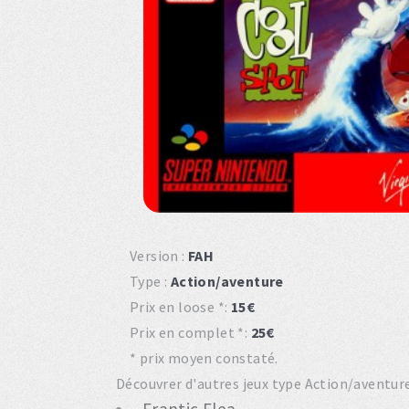
Version :
FAH
Type :
Action/aventure
Prix en loose *:
15€
Prix en complet *:
25€
* prix moyen constaté.
Découvrer d'autres jeux type Action/aventure 