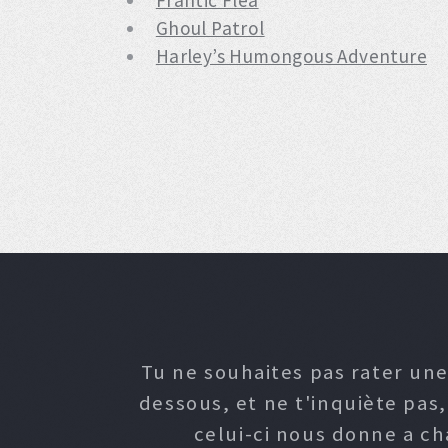
Frantic Flea
Ghoul Patrol
Harley’s Humongous Adventure
Tu ne souhaites pas rater une
dessous, et ne t'inquiète pas
celui-ci nous donne a c