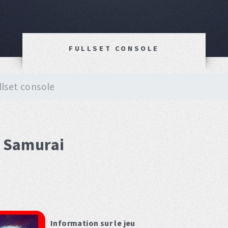
FULLSET CONSOLE
llset console
t Samurai
Information sur le jeu