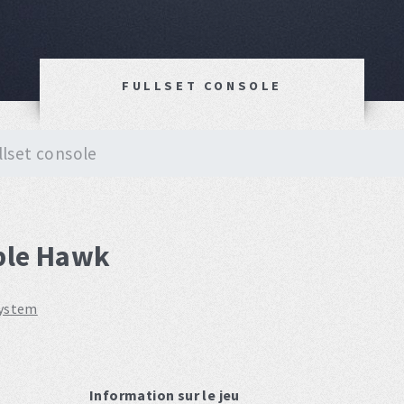
FULLSET CONSOLE
llset console
uble Hawk
system
Information sur le jeu