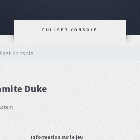
FULLSET CONSOLE
llset console
amite Duke
system
Information sur le jeu