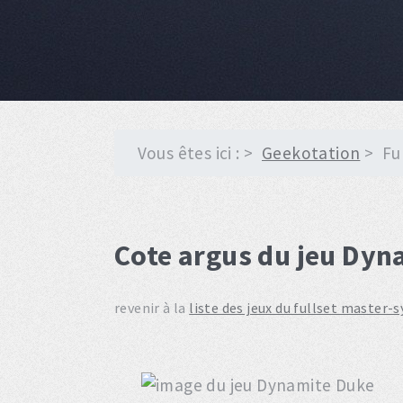
Vous êtes ici :
Geekotation
Fu
Cote argus du jeu Dyn
revenir à la
liste des jeux du fullset master-