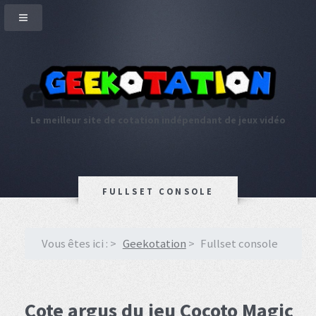
Le meilleur site de cotation indépendant de jeux vidéo
FULLSET CONSOLE
Vous êtes ici :
Geekotation
Fullset console
Cote argus du jeu Cocoto Magic