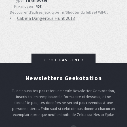
Type :
Tir/Shooter
Prix moyen :
40€
Découvrer d'autres jeux type Tir/Shooter du full set WII-U :
Cabela Dangerous Hunt 2013
C'EST PAS FINI !
Newsletters Geekotation
Tu ne souhaites pas rater une seule Newsletter Geekotation,
inscris toi en remplissant le formulaire ci dessous, et ne
t'inquiète pas, tes données ne seront pas revendus à une
personne tiers... Enfin sauf si celui-ci nous donne a chacun un
exemplaire presque neuf en boite de Zelda sur Nes :p #joke