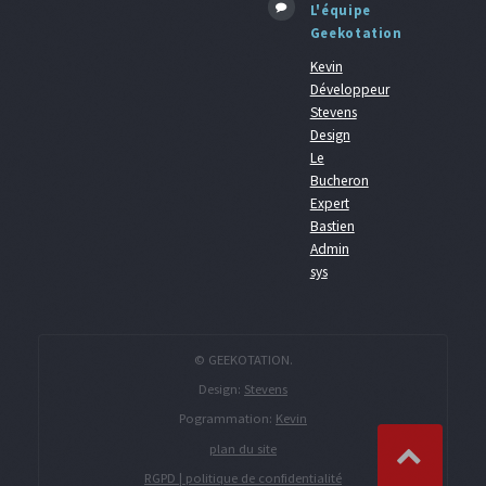
L'équipe
Geekotation
Kevin
Développeur
Stevens
Design
Le
Bucheron
Expert
Bastien
Admin
sys
© GEEKOTATION.
Design:
Stevens
Pogrammation:
Kevin
plan du site
RGPD | politique de confidentialité