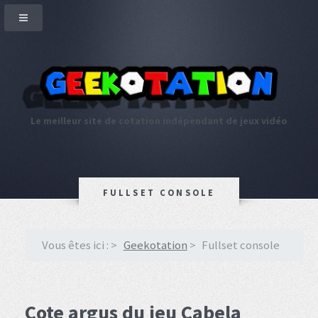
Le meilleur site de cotation indépendant de jeux vidéo
FULLSET CONSOLE
Vous êtes ici :
Geekotation
Fullset console
Cote argus du jeu Cabela