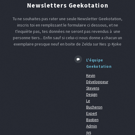
Newsletters Geekotation
Tu ne souhaites pas rater une seule Newsletter Geekotation,
inscris toi en remplissant le formulaire ci dessous, et ne
t'inquiète pas, tes données ne seront pas revendus à une
personne tiers... Enfin sauf si celui-ci nous donne a chacun un
exemplaire presque neuf en boite de Zelda sur Nes :p #joke
L'équipe
Geekotation
Kevin
Développeur
Stevens
Design
Le
Bucheron
Expert
Bastien
Admin
sys