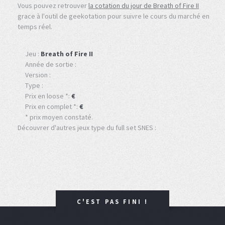
Vous pouvez retrouver
la cotation du jour de Breath of Fire II
grace à l'outil de geekotation pour suivre le cours du marché en
temps réel.
Jeu :
Breath of Fire II
Année de sortie :
Version :
Type :
Prix en loose *:
€
Prix en complet *:
€
* prix moyen constaté.
Découvrer d'autres jeux type du full set SNES :
C'EST PAS FINI !