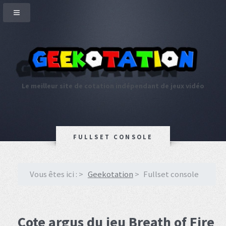
Le meilleur site de cotation indépendant de jeux vidéo
FULLSET CONSOLE
Vous êtes ici :
Geekotation
Fullset console
Cote argus du jeu Breath of Fire