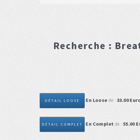
Recherche :
Breat
En Loose
de :
33.00
Eur
DÉTAIL LOOSE
En Complet
de :
55.00
E
DÉTAIL COMPLET