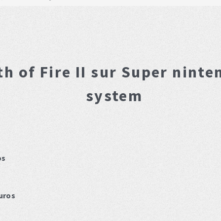
h of Fire II
sur Super ninte
system
os
uros