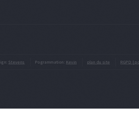
ign:
Stevens
Pogrammation:
Kevin
plan du site
RGPD | po