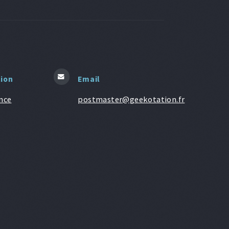
tion
Email
nce
postmaster@geekotation.fr