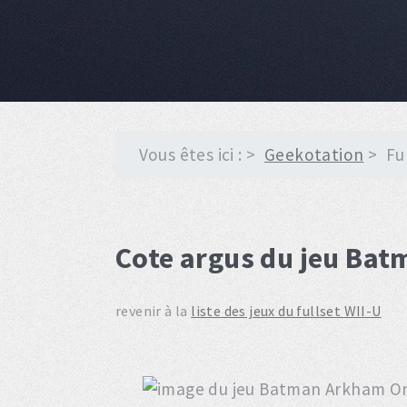
Vous êtes ici :
Geekotation
Fu
Cote argus du jeu Ba
revenir à la
liste des jeux du fullset WII-U