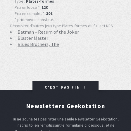
Type :
Plates-formes
Prix en loose *:
12€
Prix en complet *:
30€
* prix moyen constaté.
Découvrer d'autres jeux type Plates-formes du full set NES :
Batman – Return of the Joker
Blaster Master
Blues Brothers, The
C'EST PAS FINI !
Newsletters Geekotation
Tu ne souhaites pas rater une seule Newsletter Geekotation,
inscris toi en remplissant le formulaire ci dessous, et ne