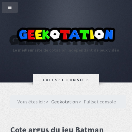
Le meilleur site de cotation indépendant de jeux vidéo
FULLSET CONSOLE
Vous êtes ici :
Geekotation
Fullset console
Cote argus du jeu Batman