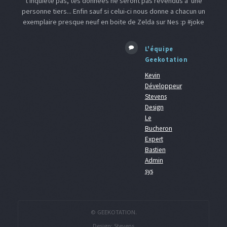
t'inquiète pas, tes données ne seront pas revendus à une
personne tiers... Enfin sauf si celui-ci nous donne a chacun un
exemplaire presque neuf en boite de Zelda sur Nes :p #joke
L'équipe
Geekotation
Kevin
Développeur
Stevens
Design
Le
Bucheron
Expert
Bastien
Admin
sys
© GEEKOTATION.
Design:
Stevens