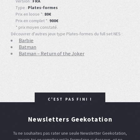
Version :
FRA
Type :
Plates-formes
Prix en loose *:
80€
Prix en complet *:
900€
* prix moyen constaté.
Découvrer d'autres jeux type Plates-formes du full set NES :
Barbie
Batman
Batman – Return of the Joker
C'EST PAS FINI !
Newsletters Geekotation
Tu ne souhaites pas rater une seule Newsletter Geekotation,
inscris toi en remplissant le formulaire ci dessous, et ne