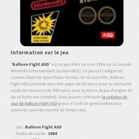
Information sur le jeu
"
Balloon Fight ASD
" est un jeu rétro sorti en 1984 sur la console
Nintendo Entertainment System (NES). Ce jeu est catégorisé
comme étant de type Plates-formes. En version FRA ,Balloon
Fight ASD possède une côte argus de 80 euros pour la cartouche
seule (en loose) et de 900 euros avec la notice du jeu d'origine et
de sa boite (en complet). Vous pouvez retrouver
la cotation du
jour de Balloon Fight ASD
grace à l'outil de geekotation pour
suivre le cours du marché en temps réel.
Jeu :
Balloon Fight ASD
Année de sortie :
1984