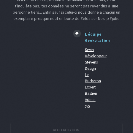
t'inquiète pas, tes données ne seront pas revendus à une
personne tiers... Enfin sauf si celui-ci nous donne a chacun un
exemplaire presque neuf en boite de Zelda sur Nes :p #joke
L'équipe
Geekotation
Kevin
Développeur
Stevens
Design
Le
Bucheron
Expert
Bastien
Admin
sys
© GEEKOTATION.