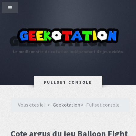
Le meilleur site de cotation indépendant de jeux vidéo
FULLSET CONSOLE
Vous êtes ici :
Geekotation
Fullset console
Cote argus du jeu Balloon Fight