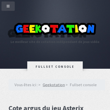
Le meilleur site de cotation indépendant de jeux vidéo
FULLSET CONSOLE
Vous êtes ici :
Geekotation
Fullset console
Cote argus du jeu Asterix