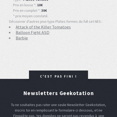
Prix en loose *:
10€
Prix en complet *:
30€
* prix moyen constaté.
Découvrer d'autres jeux type Plates-formes du full set NES :
Attack of the Killer Tomatoes
Balloon Fight ASD
Barbie
C'EST PAS FINI !
Newsletters Geekotation
Tu ne souhaites pas rater une seule Newsletter Geekotation,
inscris toi en remplissant le formulaire ci dessous, et ne
t'inquiète pas, tes données ne seront pas revendus à une