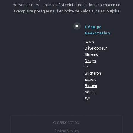
personne tiers... Enfin sauf si celui-ci nous donne a chacun un
exemplaire presque neuf en boite de Zelda sur Nes :p #joke
L'équipe
Geekotation
Kevin
Développeur
Stevens
Design
Le
Bucheron
Expert
Bastien
Admin
sys
© GEEKOTATION.
Design:
Stevens