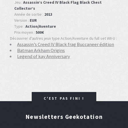
Jeu :
Assassin’s Creed IV Black Flag Black Chest
Collector’s
Année de sortie :
2013
Version :
EUR
Type :
Action/Aventure
Prix moyen :
500€
Découvrer d'autres jeux type Action/Aventure du full set WII-U :
Assassin’s Creed IV Black frag Buccaneer édition
Batman Arkham Origins
Legend of kay Anniversary
C'EST PAS FINI !
Newsletters Geekotation