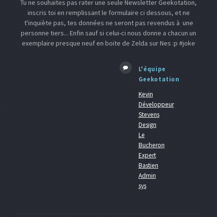
Tu ne souhaites pas rater une seule Newsletter Geekotation,
inscris toi en remplissant le formulaire ci dessous, et ne
t'inquiète pas, tes données ne seront pas revendus à une
personne tiers... Enfin sauf si celui-ci nous donne a chacun un
exemplaire presque neuf en boite de Zelda sur Nes :p #joke
L'équipe
Geekotation
Kevin
Développeur
Stevens
Design
Le
Bucheron
Expert
Bastien
Admin
sys