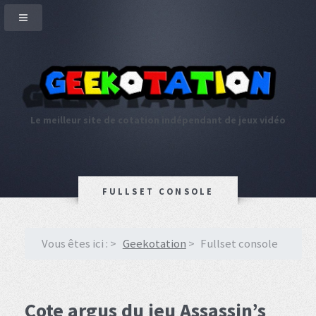
Le meilleur site de cotation indépendant de jeux vidéo
FULLSET CONSOLE
Vous êtes ici :
Geekotation
Fullset console
Cote argus du jeu Assassin’s