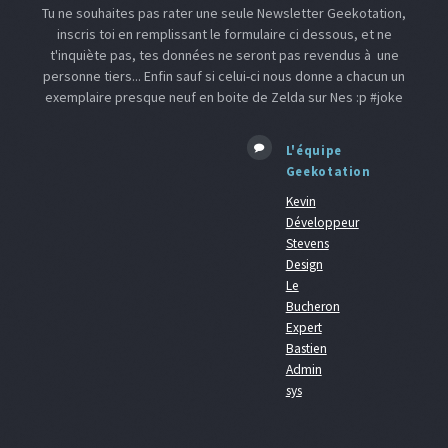
Tu ne souhaites pas rater une seule Newsletter Geekotation,
inscris toi en remplissant le formulaire ci dessous, et ne
t'inquiète pas, tes données ne seront pas revendus à une
personne tiers... Enfin sauf si celui-ci nous donne a chacun un
exemplaire presque neuf en boite de Zelda sur Nes :p #joke
L'équipe
Geekotation
Kevin
Développeur
Stevens
Design
Le
Bucheron
Expert
Bastien
Admin
sys