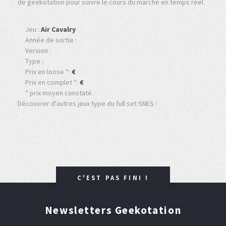
de geekotation pour suivre le cours du marché en temps réel.
Jeu :
Air Cavalry
Année de sortie :
Version :
Type :
Prix en loose *:
€
Prix en complet *:
€
* prix moyen constaté.
Découvrer d'autres jeux type du full set SNES :
C'EST PAS FINI !
Newsletters Geekotation