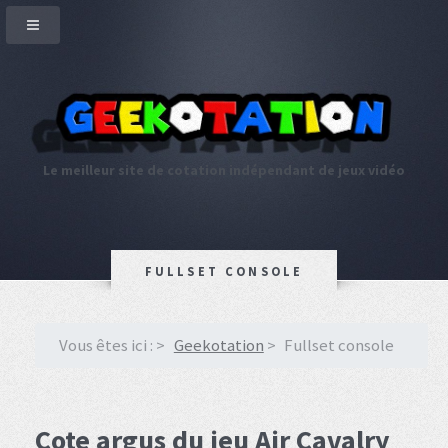
Le meilleur site de cotation indépendant de jeux vidéo
FULLSET CONSOLE
Vous êtes ici :
Geekotation
Fullset console
Cote argus du jeu Air Cavalry