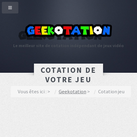
Le meilleur site de cotation indépendant de jeux vidéo
COTATION DE
VOTRE JEU
Vous êtes ici :
Geekotation
Cotation jeu