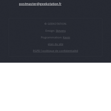
postmaster@geekotation.fr
© GEEKOTATION.
Design:
Stevens
Pogrammation:
Kevin
plan du site
RGPD | politique de confidentialité