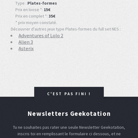
Type :
Plates-formes
Prix en loose *:
15€
Prix en complet *:
35€
* prix moyen constaté.
Découvrer d'autres jeux type Plates-formes du full set NES :
Adventures of Lolo 2
Alien 3
Asterix
C'EST PAS FINI !
Newsletters Geekotation
Tu ne souhaites pas rater une seule Newsletter Geekotation,
inscris toi en remplissant le formulaire ci dessous, et ne