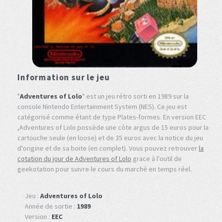
Information sur le jeu
"
Adventures of Lolo
" est un jeu rétro sorti en 1989 sur la
console Nintendo Entertainment System (NES). Ce jeu est
catégorisé comme étant de type Plates-formes. En version EEC
,Adventures of Lolo possède une côte argus de 15 euros pour la
cartouche seule (en loose) et de 35 euros avec la notice du jeu
d'origine et de sa boite (en complet). Vous pouvez retrouver
la
cotation du jour de Adventures of Lolo
grace à l'outil de
geekotation pour suivre le cours du marché en temps réel.
Jeu :
Adventures of Lolo
Année de sortie :
1989
Version :
EEC