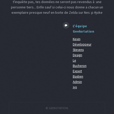
t'inquiète pas, tes données ne seront pas revendus à une
personne tiers... Enfin sauf si celui-ci nous donne a chacun un
exemplaire presque neuf en boite de Zelda sur Nes :p #joke
L'équipe
Geekotation
Kevin
Développeur
Stevens
Design
Le
Bucheron
Expert
Bastien
Admin
sys
© GEEKOTATION.