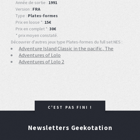
Année de sortie :
1991
Version :
FRA
Type :
Plates-formes
Prix en loose *:
15€
Prix en complet *:
30€
* prix moyen constaté.
Découvrer d'autres jeux type Plates-formes du full set NES :
Adventure Island Classic in the pacific, The
Adventures of Lolo
Adventures of Lolo 2
C'EST PAS FINI !
Newsletters Geekotation