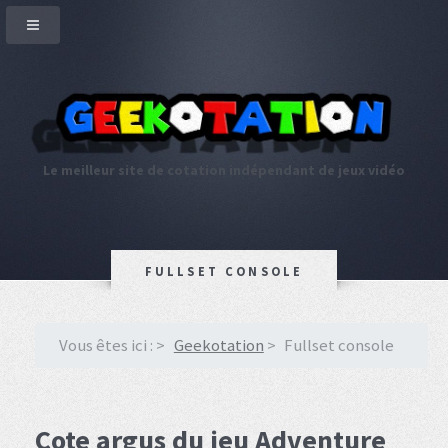
Le meilleur site de cotation indépendant de jeux vidéo
FULLSET CONSOLE
Vous êtes ici :
Geekotation
Fullset console
Cote argus du jeu Adventure