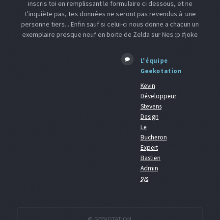
inscris toi en remplissant le formulaire ci dessous, et ne
t'inquiète pas, tes données ne seront pas revendus à une
personne tiers... Enfin sauf si celui-ci nous donne a chacun un
exemplaire presque neuf en boite de Zelda sur Nes :p #joke
L'équipe
Geekotation
Kevin
Développeur
Stevens
Design
Le
Bucheron
Expert
Bastien
Admin
sys
© GEEKOTATION.