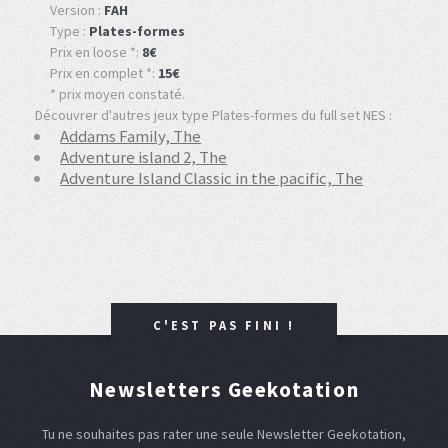
Version :
FAH
Type :
Plates-formes
Prix en loose *:
8€
Prix en complet *:
15€
* prix moyen constaté.
Découvrer d'autres jeux type Plates-formes du full set NES :
Addams Family, The
Adventure island 2, The
Adventure Island Classic in the pacific, The
C'EST PAS FINI !
Newsletters Geekotation
Tu ne souhaites pas rater une seule Newsletter Geekotation,